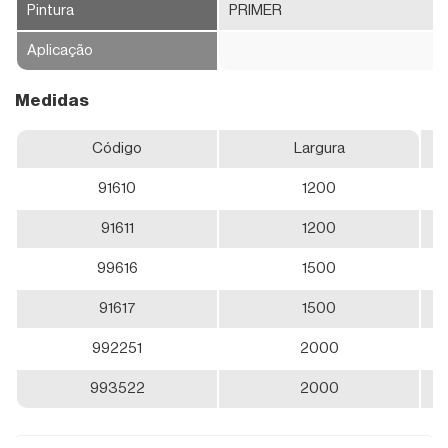
Maxim
Pintura
PRIMER
Ar
Aplicação
Vitrôs
Basculante
Medidas
Alumínio
Código
Largura
Aço
91610
1200
Pintado
91611
1200
Aço
99616
1500
Primer
91617
1500
992251
2000
993522
2000