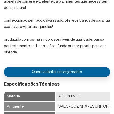
a janela de correr é excelente para ambientes que necessitem
de
de luz natural.
Porta
confeccionada em aço galvanizado, oferece 5 anos de garantia
Janelas
exclusiva crv portas e janelas!
Janela
de
produzida com os mais rigorosos níveis de qualidade, passa
Correr
por tratamento anti-corrosão e fundo primer, pronta para ser
pintada.
Janela
Integrada
Quero solicitar um orçamento
Venezianas
Especificações Técnicas
Vitrô
de
Correr
Material
AÇO PRIMER
Ambiente
SALA - COZINHA - ESCRITORIO
Vitrôs