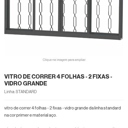
Integrada
Linha
Ideal
Porta
Pivotante
Linha
Inova
Grade
Tubolar
Universal
Linha
Nobre
Clique na imagem para ampliar.
Portas
de
Linha
Correr
Standard
VITRO DE CORRER 4 FOLHAS - 2 FIXAS -
VIDRO GRANDE
Portas
Linha
Linha: STANDARD
Balcão
Standard
Alumínio
Portas
vitro de correr 4 folhas - 2 fixas - vidro grande da linha standard
Alçapão
na cor primer e material aço.
Folha