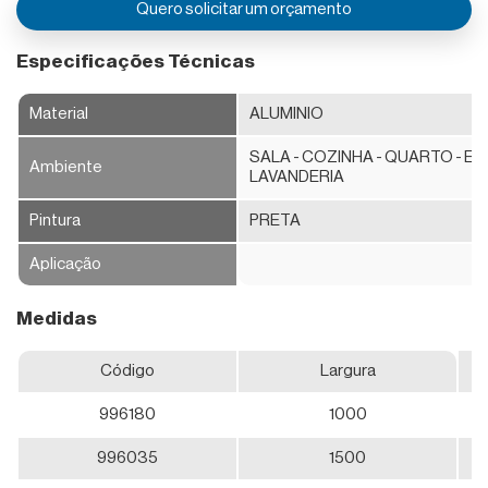
Quero solicitar um orçamento
de
Porta
Especificações Técnicas
Janelas
Material
ALUMINIO
Janela
SALA - COZINHA - QUARTO - ES
de
Ambiente
LAVANDERIA
Correr
Pintura
PRETA
Janela
Integrada
Aplicação
Venezianas
Medidas
Vitrô
Código
Largura
de
Correr
996180
1000
996035
1500
Vitrôs