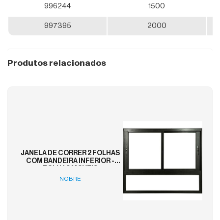
Maxim
996244
1500
Ar
997395
2000
Vitrôs
Basculante
Produtos relacionados
Alumínio
Aço
Pintado
Aço
Primer
JANELA DE CORRER 2 FOLHAS
COM BANDEIRA INFERIOR -
FOLHAS MOVEIS
NOBRE